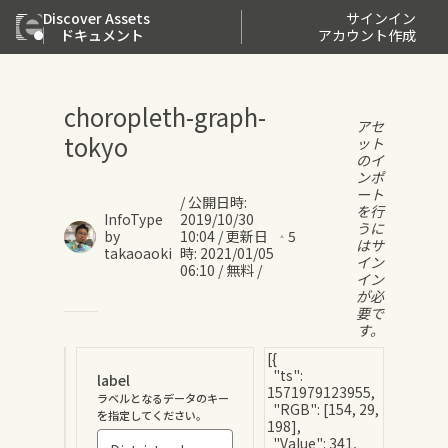
Discover Assets
サインイン
ドキュメント
アカウント作成
choropleth-graph-
アセ
tokyo
ット
のイ
ンポ
ート
/
公開日時
:
を行
InfoType
2019/10/30
うに
by
10:04
/
更新日
5
はサ
takaoaoki
時
:
2021/01/05
イン
06:10
/
無料
/
イン
が必
要で
す。
label
ラベルとなるデータのキー
を指定してください。