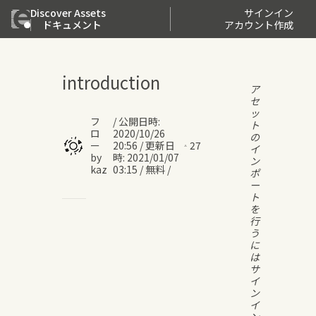
Discover Assets
サインイン
ドキュメント
アカウント作成
introduction
ア
セ
ッ
フ
/
公開日時
:
ト
ロ
2020/10/26
の
ー
20:56
/
更新日
27
イ
by
時
:
2021/01/07
ン
kaz
03:15
/
無料
/
ポ
ー
ト
を
行
う
に
は
サ
イ
ン
イ