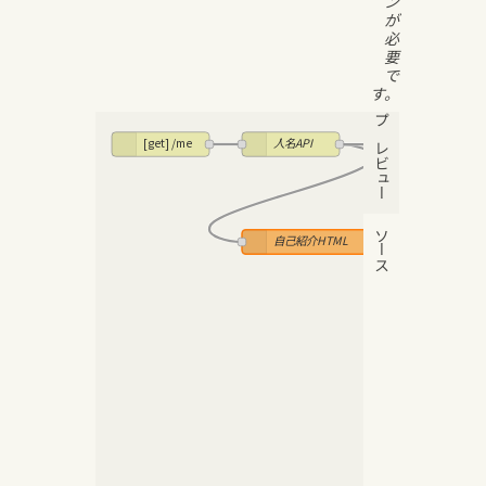
ン
が
必
要
で
す。
プレビュー
[get] /me
人名API
人名JSO
ソース
自己紹介HTML
http (200)