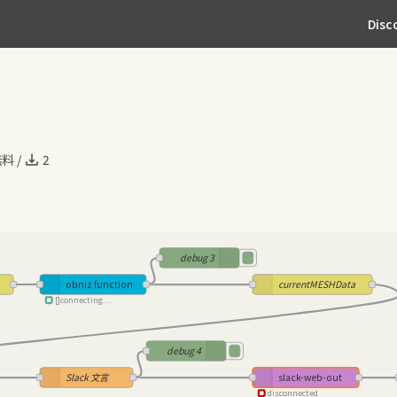
Disc
無料
/
2
debug 3
obniz function
currentMESHData
[]connecting...
debug 4
Slack 文言
slack-web-out
disconnected