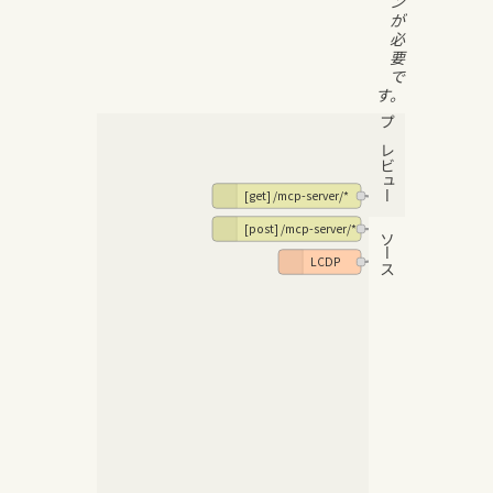
ン
が
必
要
で
す。
プレビュー
[get] /mcp-server/*
[post] /mcp-server/*
pathna
ソース
LCDP