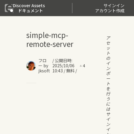
Discover Assets
サインイン
ドキュメント
アカウント作成
simple-mcp-
ア
remote-server
セ
ッ
ト
の
フロ
/
公開日時
:
イ
ー
by
2025/10/06
4
ン
jksoft
10:43
/
無料
/
ポ
ー
ト
を
行
う
に
は
サ
イ
ン
イ