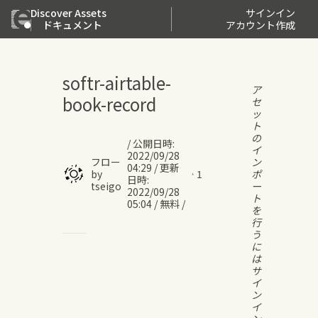
Discover Assets
サインイン
ドキュメント
アカウント作成
softr-airtable-
ア
book-record
セ
ッ
ト
の
/
公開日時
:
イ
2022/09/28
フロー
ン
04:29
/
更新
by
1
ポ
日時
:
tseigo
ー
2022/09/28
ト
05:04
/
無料
/
を
行
う
に
は
サ
イ
ン
イ