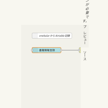
ン
が
必
要
で
す。
プレビュー
enebular から Airtable 記録
書籍情報登録
openbd
ソース
Airtab